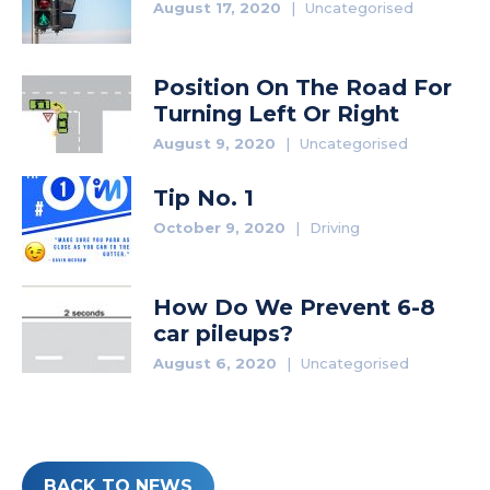
August 17, 2020
|
Uncategorised
Position On The Road For
Turning Left Or Right
August 9, 2020
|
Uncategorised
Tip No. 1
October 9, 2020
|
Driving
How Do We Prevent 6-8
car pileups?
August 6, 2020
|
Uncategorised
BACK TO NEWS